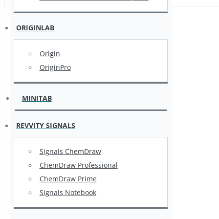
ORIGINLAB
Origin
OriginPro
MINITAB
REVVITY SIGNALS
Signals ChemDraw
ChemDraw Professional
ChemDraw Prime
Signals Notebook