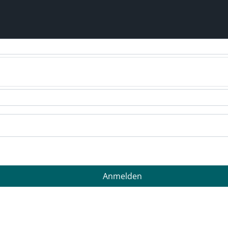
auf ein neues System umgestellt. Wenn Sie in unserem alten eSh
Anmelden